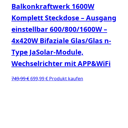
Balkonkraftwerk 1600W
Komplett Steckdose – Ausgang
einstellbar 600/800/1600W –
4x420W Bifaziale Glas/Glas n-
Type JaSolar-Module,
Wechselrichter mit APP&WiFi
Ursprünglicher
Aktueller
749,99
€
699,99
€
Produkt kaufen
Preis
Preis
war:
ist:
749,99 €
699,99 €.