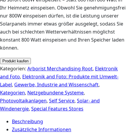
Ihr Heimnetz einspeisen. Obwohl Sie genehmigungsfrei
nur 800W einspeisen dürfen, ist die Leistung unserer
Solarpanels immer etwas größer ausgelegt, sodass Sie
auch bei schlechten Wetterverhältnissen möglichst
konstant 800 Watt einspeisen und Ihren Speicher laden
können.
Produkt kaufen
Kategorien:
Arborist Merchandising Root
,
Elektronik
and Foto
,
Elektronik and Foto: Produkte mit Umwelt-
Label
,
Gewerbe, Industrie and Wissenschaft
,
Kategorien
,
Netzgebundene Systeme
,
Photovoltaikanlagen
,
Self Service
,
Solar- and
Windenergie
,
Special Features Stores
Beschreibung
Zusätzliche Informationen