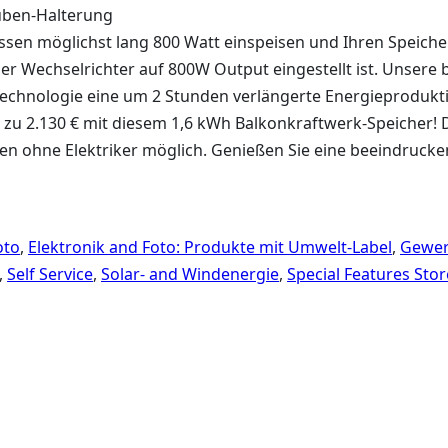
auben-Halterung
sen möglichst lang 800 Watt einspeisen und Ihren Speiche
r Wechselrichter auf 800W Output eingestellt ist. Unsere bi
chnologie eine um 2 Stunden verlängerte Energieprodukti
 zu 2.130 € mit diesem 1,6 kWh Balkonkraftwerk-Speicher! 
en ohne Elektriker möglich. Genießen Sie eine beeindrucke
oto
,
Elektronik and Foto: Produkte mit Umwelt-Label
,
Gewer
,
Self Service
,
Solar- and Windenergie
,
Special Features Stor