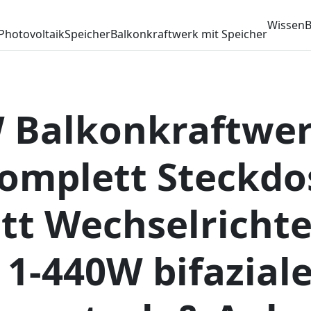
Wissen
B
Photovoltaik
Speicher
Balkonkraftwerk mit Speicher
 Balkonkraftwer
omplett Steckdo
t Wechselrichter
 1-440W bifazial