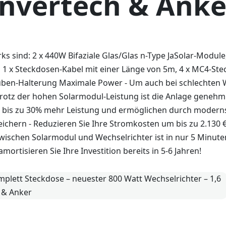
nvertech & Anke
 sind: 2 x 440W Bifaziale Glas/Glas n-Type JaSolar-Module
, 1 x Steckdosen-Kabel mit einer Länge von 5m, 4 x MC4-St
rauben-Halterung Maximale Power - Um auch bei schlechten 
rotz der hohen Solarmodul-Leistung ist die Anlage genehmi
fern bis zu 30% mehr Leistung und ermöglichen durch modern
ichern - Reduzieren Sie Ihre Stromkosten um bis zu 2.130 
wischen Solarmodul und Wechselrichter ist in nur 5 Minute
ortisieren Sie Ihre Investition bereits in 5-6 Jahren!