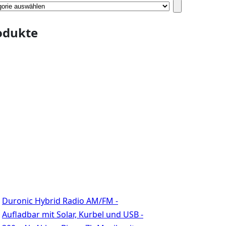
gorie
ählen
odukte
Duronic Hybrid Radio AM/FM -
Aufladbar mit Solar, Kurbel und USB -