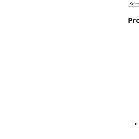
Kate
ausw
Pr