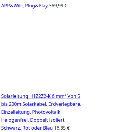
APP&WiFi, Plug&Play
369,99
€
Solarleitung H1Z2Z2-K 6 mm² Von 5
bis 200m Solarkabel, Erdverlegbare,
Einzelleitung, Photovoltaik,
Halogenfrei, Doppelt isoliert
Schwarz, Rot oder Blau
16,85
€