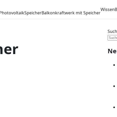
Wissen
B
Photovoltaik
Speicher
Balkonkraftwerk mit Speicher
Suc
her
Ne