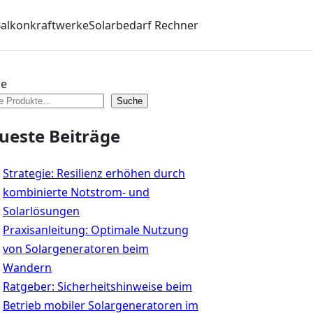
alkonkraftwerke
Solarbedarf Rechner
he
Suche
ueste Beiträge
Strategie: Resilienz erhöhen durch
kombinierte Notstrom- und
Solarlösungen
Praxisanleitung: Optimale Nutzung
von Solargeneratoren beim
Wandern
Ratgeber: Sicherheitshinweise beim
Betrieb mobiler Solargeneratoren im