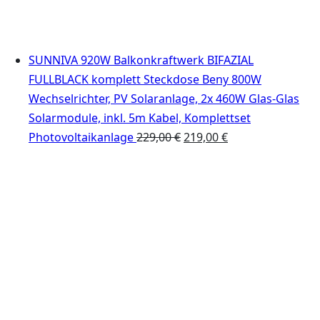
SUNNIVA 920W Balkonkraftwerk BIFAZIAL
FULLBLACK komplett Steckdose Beny 800W
Wechselrichter, PV Solaranlage, 2x 460W Glas-Glas
Solarmodule, inkl. 5m Kabel, Komplettset
Ursprünglicher
Aktueller
Photovoltaikanlage
229,00
€
219,00
€
Preis
Preis
war:
ist:
229,00 €
219,00 €.