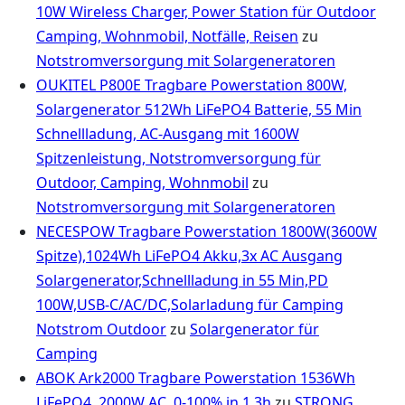
10W Wireless Charger, Power Station für Outdoor
Camping, Wohnmobil, Notfälle, Reisen
zu
Notstromversorgung mit Solargeneratoren
OUKITEL P800E Tragbare Powerstation 800W,
Solargenerator 512Wh LiFePO4 Batterie, 55 Min
Schnellladung, AC-Ausgang mit 1600W
Spitzenleistung, Notstromversorgung für
Outdoor, Camping, Wohnmobil
zu
Notstromversorgung mit Solargeneratoren
NECESPOW Tragbare Powerstation 1800W(3600W
Spitze),1024Wh LiFePO4 Akku,3x AC Ausgang
Solargenerator,Schnellladung in 55 Min,PD
100W,USB-C/AC/DC,Solarladung für Camping
Notstrom Outdoor
zu
Solargenerator für
Camping
ABOK Ark2000 Tragbare Powerstation 1536Wh
LiFePO4, 2000W AC, 0-100% in 1,3h
zu
STRONG