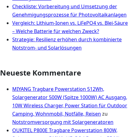
Checkliste: Vorbereitung und Umsetzung der
Genehmigungsprozesse für Photovoltaikanlagen
Vergleich: Lithium-Ionen vs. LiFePO4 vs. Blei-Säure
– Welche Batterie für welchen Zweck?
Strategie: Resilienz erhöhen durch kombinierte
Notstrom- und Solarlösungen
Neueste Kommentare
MIYANG Tragbare Powerstation 512Wh,
Solargenerator 500W (Spitze 1000W) AC Ausgang,
10W Wireless Charger, Power Station für Outdoor
Camping, Wohnmobil, Notfälle, Reisen
zu
Notstromversorgung mit Solargeneratoren
OUKITEL P800E Tragbare Powerstation 800W,