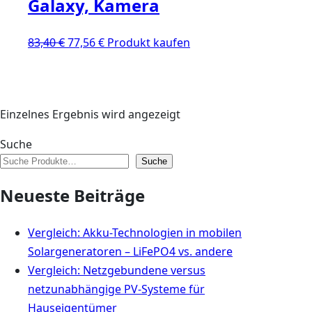
Galaxy, Kamera
Ursprünglicher
Aktueller
83,40
€
77,56
€
Produkt kaufen
Preis
Preis
war:
ist:
83,40 €
77,56 €.
Einzelnes Ergebnis wird angezeigt
Suche
Suche
Neueste Beiträge
Vergleich: Akku-Technologien in mobilen
Solargeneratoren – LiFePO4 vs. andere
Vergleich: Netzgebundene versus
netzunabhängige PV-Systeme für
Hauseigentümer