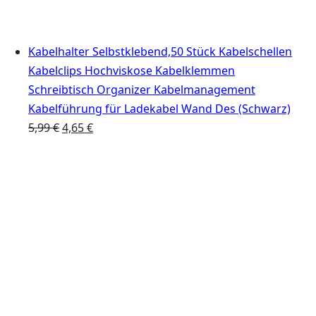
Kabelhalter Selbstklebend,50 Stück Kabelschellen
Kabelclips Hochviskose Kabelklemmen
Schreibtisch Organizer Kabelmanagement
Kabelführung für Ladekabel Wand Des (Schwarz)
Ursprünglicher
Aktueller
5,99
€
4,65
€
Preis
Preis
war:
ist:
5,99 €
4,65 €.