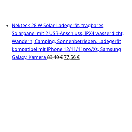
Nekteck 28 W Solar-Ladegerät, tragbares
Solarpanel mit 2 USB-Anschluss, IPX4 wasserdicht,
Wandern, Camping, Sonnenbetrieben, Ladegerät
kompatibel mit iPhone 12/11/11pro/Xs, Samsung
Ursprünglicher
Aktueller
Galaxy, Kamera
83,40
€
77,56
€
Preis
Preis
war:
ist:
83,40 €
77,56 €.