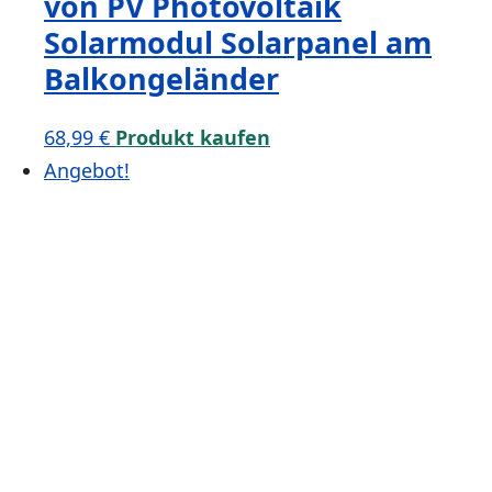
von PV Photovoltaik
Solarmodul Solarpanel am
Balkongeländer
68,99
€
Produkt kaufen
Angebot!