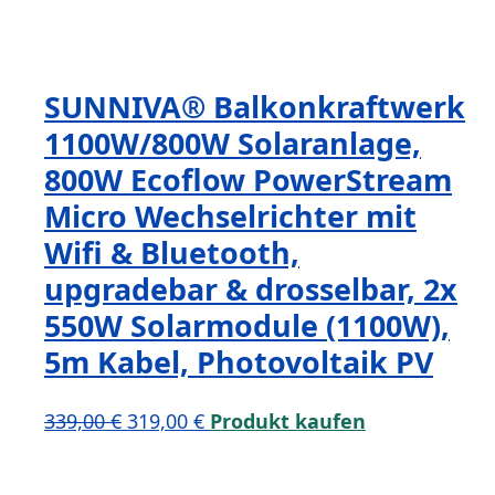
SUNNIVA® Balkonkraftwerk
1100W/800W Solaranlage,
800W Ecoflow PowerStream
Micro Wechselrichter mit
Wifi & Bluetooth,
upgradebar & drosselbar, 2x
550W Solarmodule (1100W),
5m Kabel, Photovoltaik PV
Ursprünglicher
Aktueller
339,00
€
319,00
€
Produkt kaufen
Preis
Preis
war:
ist: