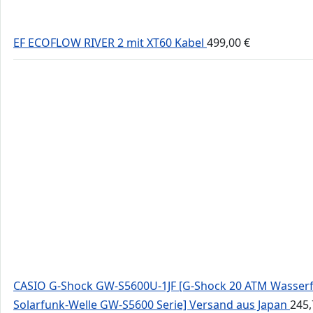
EF ECOFLOW RIVER 2 mit XT60 Kabel
499,00
€
CASIO G-Shock GW-S5600U-1JF [G-Shock 20 ATM Wasserf
Solarfunk-Welle GW-S5600 Serie] Versand aus Japan
245