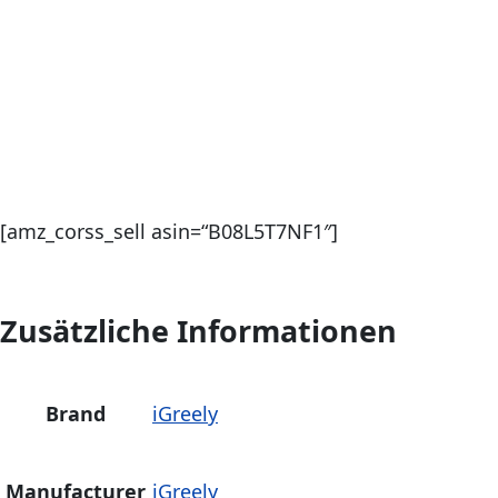
[amz_corss_sell asin=“B08L5T7NF1″]
Zusätzliche Informationen
Brand
iGreely
Manufacturer
iGreely