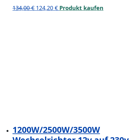
Ursprünglicher
Aktueller
134,00
€
124,20
€
Produkt kaufen
Preis
Preis
war:
ist:
134,00 €
124,20 €.
1200W/2500W/3500W
Wechselrichter 12v auf 230v