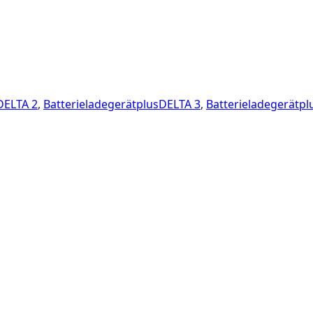
DELTA 2
,
BatterieladegerätplusDELTA 3
,
Batterieladegerätpl