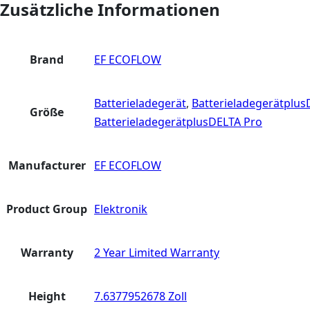
Zusätzliche Informationen
Brand
EF ECOFLOW
Batterieladegerät
,
Batterieladegerätplus
Größe
BatterieladegerätplusDELTA Pro
Manufacturer
EF ECOFLOW
Product Group
Elektronik
Warranty
2 Year Limited Warranty
Height
7.6377952678 Zoll