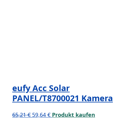
eufy Acc Solar
PANEL/T8700021 Kamera
Ursprünglicher
Aktueller
65,21
€
59,64
€
Produkt kaufen
Preis
Preis
war:
ist: