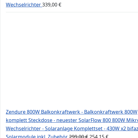
Wechselrichter
339,00
€
Zendure 800W Balkonkraftwerk - Balkonkraftwerk 800W
komplett Steckdose - neuester SolarFlow 800 800W Mikr
Wechselrichter - Solaranlage Komplettset - 430W x2 bifaz
Ursprünglicher
Aktueller
Solarmodule inkl. Zubehör
299,00
€
254,15
€