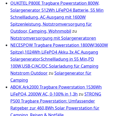
OUKITEL P800E Tragbare Powerstation 800W,
Solargenerator 512Wh LiFePO4 Batterie, 55 Min
Schnellladung, AC-Ausgang mit 1600W
Spitzenleistung, Notstromversorgung für
Outdoor, Camping, Wohnmobil
zu
Notstromversorgung mit Solargeneratoren
NECESPOW Tragbare Powerstation 1800W(3600W
Spitze),1024Wh LiFePO4 Akku,3x AC Ausgang
Solargenerator,Schnellladung in 55 Min,PD
100W,USB-C/AC/DC,Solarladung für Camping
Notstrom Outdoor
zu
Solargenerator für
Camping
ABOK Ark2000 Tragbare Powerstation 1536Wh
LiFePO4, 2000W AC, 0-100% in 1,3h
zu
STRONG
P500 Tragbare Powerstation: Umfassender
Ratgeber zur 460,8Wh Solar Powerstation für
Camping, Reisen & Notfälle