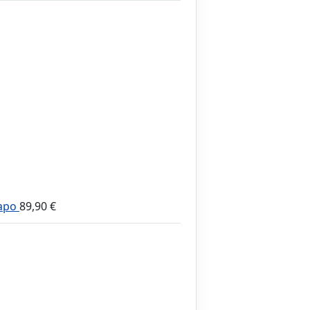
apo
89,90
€