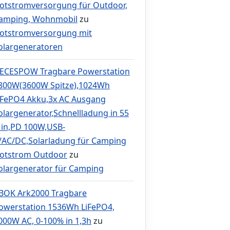
otstromversorgung für Outdoor,
amping, Wohnmobil
zu
otstromversorgung mit
olargeneratoren
ECESPOW Tragbare Powerstation
800W(3600W Spitze),1024Wh
iFePO4 Akku,3x AC Ausgang
olargenerator,Schnellladung in 55
in,PD 100W,USB-
/AC/DC,Solarladung für Camping
otstrom Outdoor
zu
olargenerator für Camping
BOK Ark2000 Tragbare
owerstation 1536Wh LiFePO4,
000W AC, 0-100% in 1,3h
zu