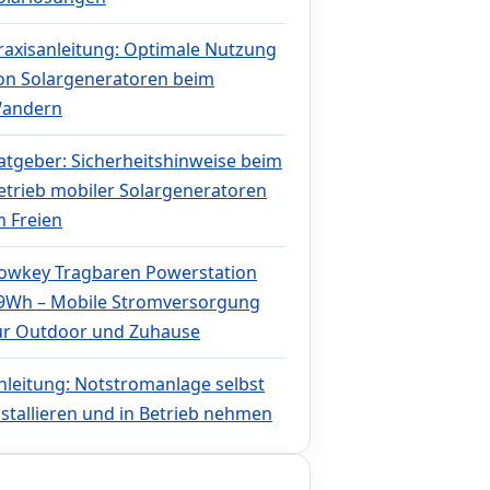
raxisanleitung: Optimale Nutzung
on Solargeneratoren beim
andern
atgeber: Sicherheitshinweise beim
etrieb mobiler Solargeneratoren
m Freien
owkey Tragbaren Powerstation
9Wh – Mobile Stromversorgung
ür Outdoor und Zuhause
nleitung: Notstromanlage selbst
nstallieren und in Betrieb nehmen