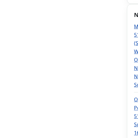
N
M
5
(
W
O
N
N
S
O
P
5
S
1