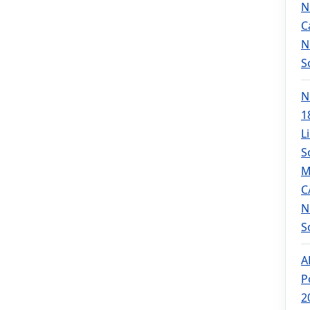
N
C
N
S
N
1
L
S
M
C
N
S
A
P
2