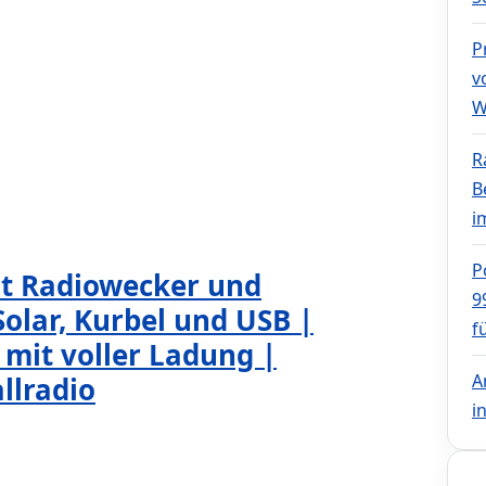
P
v
W
R
B
i
P
it Radiowecker und
9
olar, Kurbel und USB |
f
mit voller Ladung |
A
llradio
i