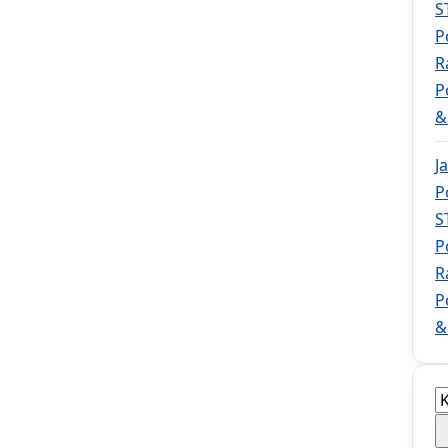
S
P
R
P
&
J
P
S
P
R
P
&
K
a