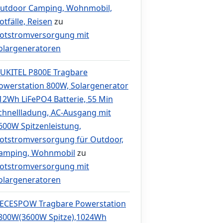
utdoor Camping, Wohnmobil,
otfälle, Reisen
zu
otstromversorgung mit
olargeneratoren
UKITEL P800E Tragbare
owerstation 800W, Solargenerator
12Wh LiFePO4 Batterie, 55 Min
chnellladung, AC-Ausgang mit
600W Spitzenleistung,
otstromversorgung für Outdoor,
amping, Wohnmobil
zu
otstromversorgung mit
olargeneratoren
ECESPOW Tragbare Powerstation
800W(3600W Spitze),1024Wh