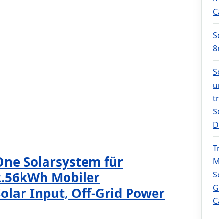
C
S
8
S
u
t
S
D
T
One Solarsystem für
M
2.56kWh Mobiler
S
G
lar Input, Off-Grid Power
C