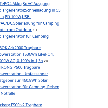
iFePO4 Akku,3x AC Ausgang
olargenerator,Schnellladung in 55
in,PD 100W,USB-
/AC/DC,Solarladung für Camping
otstrom Outdoor
zu
olargenerator für Camping
BOK Ark2000 Tragbare
owerstation 1536Wh LiFePO4,
000W AC, 0-100% in 1,3h
zu
TRONG P500 Tragbare
owerstation: Umfassender
atgeber zur 460,8Wh Solar
owerstation für Camping, Reisen
 Notfälle
ackery E500 v2 Tragbare