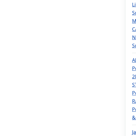
L
S
M
C
N
S
A
P
2
S
P
R
P
&
J