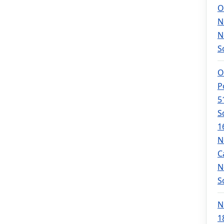
O
N
N
S
O
P
5
S
1
N
C
N
S
N
1