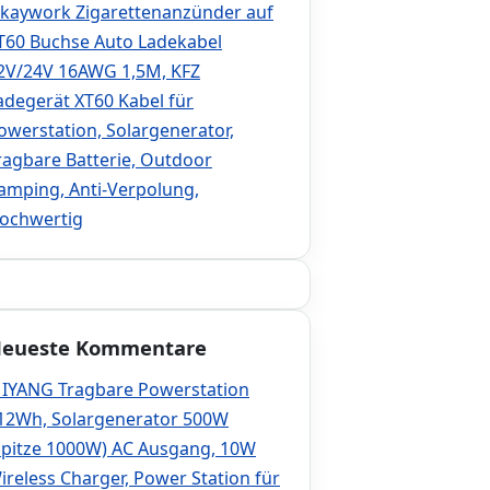
kaywork Zigarettenanzünder auf
T60 Buchse Auto Ladekabel
2V/24V 16AWG 1,5M, KFZ
adegerät XT60 Kabel für
owerstation, Solargenerator,
ragbare Batterie, Outdoor
amping, Anti-Verpolung,
ochwertig
eueste Kommentare
IYANG Tragbare Powerstation
12Wh, Solargenerator 500W
Spitze 1000W) AC Ausgang, 10W
ireless Charger, Power Station für