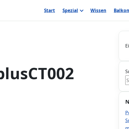
Start
Spezial
Wissen
Balkon
E
plusCT002
S
N
P
S
m