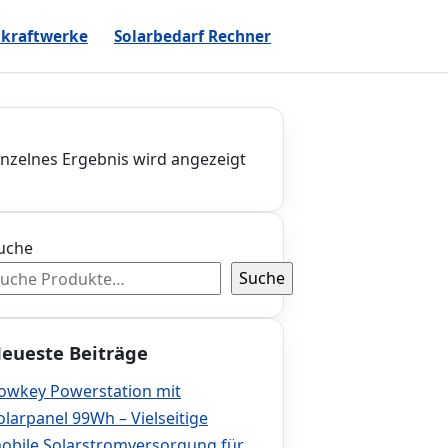
kraftwerke
Solarbedarf Rechner
inzelnes Ergebnis wird angezeigt
uche
Suche
eueste Beiträge
owkey Powerstation mit
olarpanel 99Wh – Vielseitige
obile Solarstromversorgung für