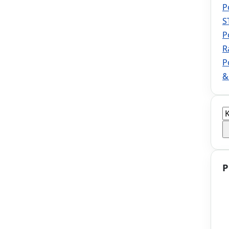
P
S
P
R
P
&
K
a
P