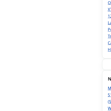
O
X
1
L
P
T
C
H
N
M
5
(
W