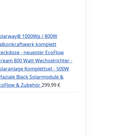
olarway® 1000Wp / 800W
alkonkraftwerk komplett
teckdose - neuester EcoFlow
tream 800 Watt Wechselrichter -
olaranlage Komplettset - 500W
ifaziale Black Solarmodule &
coFlow & Zubehör
299,99
€