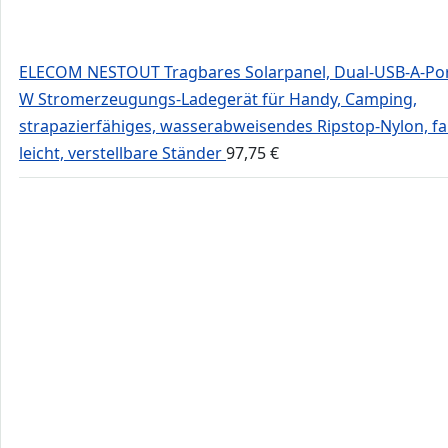
ELECOM NESTOUT Tragbares Solarpanel, Dual-USB-A-Por
W Stromerzeugungs-Ladegerät für Handy, Camping,
strapazierfähiges, wasserabweisendes Ripstop-Nylon, fal
leicht, verstellbare Ständer
97,75
€