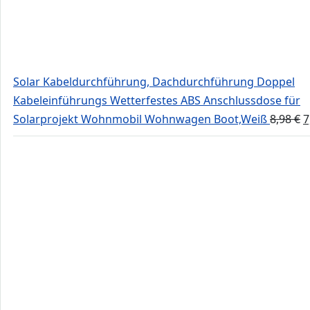
Solar Kabeldurchführung, Dachdurchführung Doppel
Kabeleinführungs Wetterfestes ABS Anschlussdose für
U
Solarprojekt Wohnmobil Wohnwagen Boot,Weiß
8,98
€
7
P
w
8