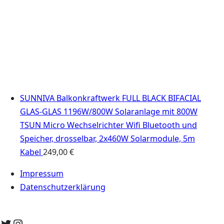
SUNNIVA Balkonkraftwerk FULL BLACK BIFACIAL
GLAS-GLAS 1196W/800W Solaranlage mit 800W
TSUN Micro Wechselrichter Wifi Bluetooth und
Speicher, drosselbar, 2x460W Solarmodule, 5m
Kabel
249,00
€
Impressum
Datenschutzerklärung
Twitter
Instagram