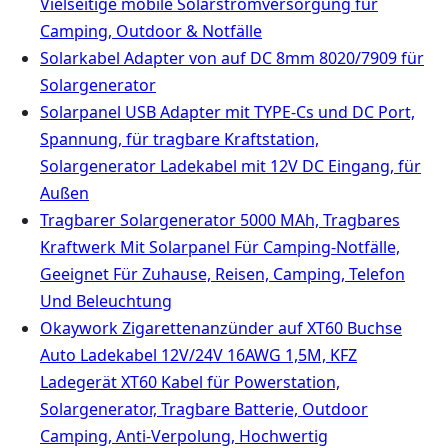
Vielseitige mobile Solarstromversorgung für
Camping, Outdoor & Notfälle
Solarkabel Adapter von auf DC 8mm 8020/7909 für
Solargenerator
Solarpanel USB Adapter mit TYPE-Cs und DC Port,
Spannung, für tragbare Kraftstation,
Solargenerator Ladekabel mit 12V DC Eingang, für
Außen
Tragbarer Solargenerator 5000 MAh, Tragbares
Kraftwerk Mit Solarpanel Für Camping-Notfälle,
Geeignet Für Zuhause, Reisen, Camping, Telefon
Und Beleuchtung
Okaywork Zigarettenanzünder auf XT60 Buchse
Auto Ladekabel 12V/24V 16AWG 1,5M, KFZ
Ladegerät XT60 Kabel für Powerstation,
Solargenerator, Tragbare Batterie, Outdoor
Camping, Anti-Verpolung, Hochwertig