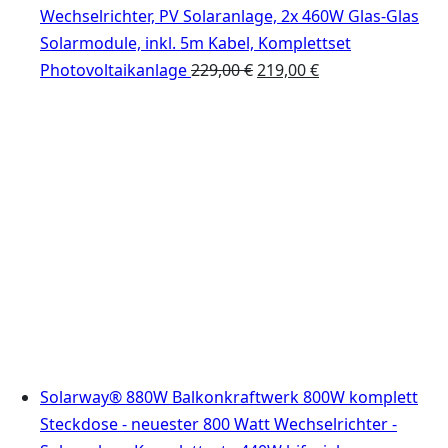
Wechselrichter, PV Solaranlage, 2x 460W Glas-Glas
Solarmodule, inkl. 5m Kabel, Komplettset
Ursprünglicher
Aktueller
Photovoltaikanlage
229,00
€
219,00
€
Preis
Preis
war:
ist:
229,00 €
219,00 €.
Solarway® 880W Balkonkraftwerk 800W komplett
Steckdose - neuester 800 Watt Wechselrichter -