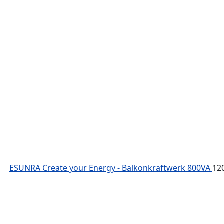
ESUNRA Create your Energy - Balkonkraftwerk 800VA
12