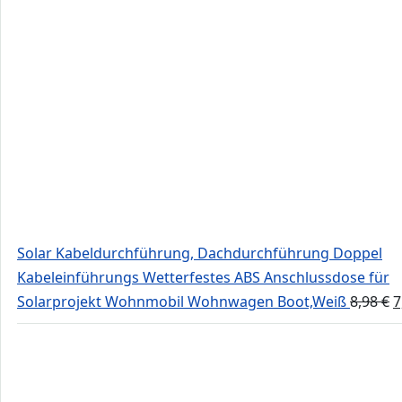
Solar Kabeldurchführung, Dachdurchführung Doppel
Kabeleinführungs Wetterfestes ABS Anschlussdose für
U
Solarprojekt Wohnmobil Wohnwagen Boot,Weiß
8,98
€
7
P
w
8